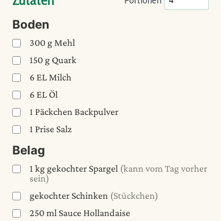
Portionen
Boden
300
g
Mehl
150
g
Quark
6
EL
Milch
6
EL
Öl
1
Päckchen
Backpulver
1
Prise
Salz
Belag
1
kg
gekochter Spargel
(kann vom Tag vorher
sein)
gekochter Schinken
(Stückchen)
250
ml
Sauce Hollandaise